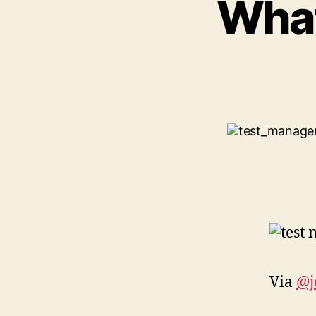
What
Via
@j