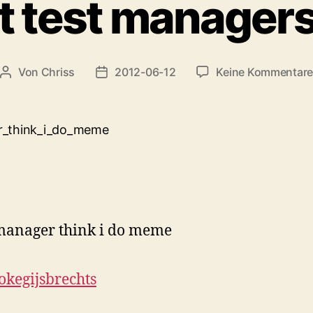
 test manager
Von
Chriss
2012-06-12
Keine Kommentar
Beitragsautor
Beitragsdatum
okegijsbrechts