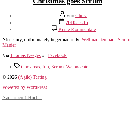
Christmas goes Scrum
Beitragsautor
Von
Chriss
Beitragsdatum
2010-12-16
zu
Keine Kommentare
Christmas
goes
Nice story, unfortunately in german only:
Weihnachten nach Scrum
Scrum
Manier
Via
Thomas Nesges
on
Facebook
Schlagwörter
Christmas
,
fun
,
Scrum
,
Weihnachten
© 2026
(Agile) Testing
Powered by WordPress
Nach oben
↑
Hoch
↑