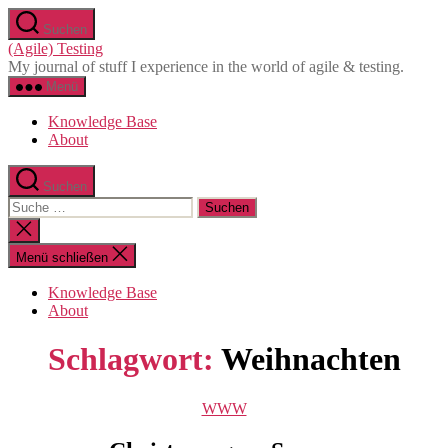
Direkt
Suchen
zum
(Agile) Testing
Inhalt
My journal of stuff I experience in the world of agile & testing.
wechseln
Menü
Knowledge Base
About
Suchen
Suche
nach:
Suche
schließen
Menü schließen
Knowledge Base
About
Schlagwort:
Weihnachten
Kategorien
WWW